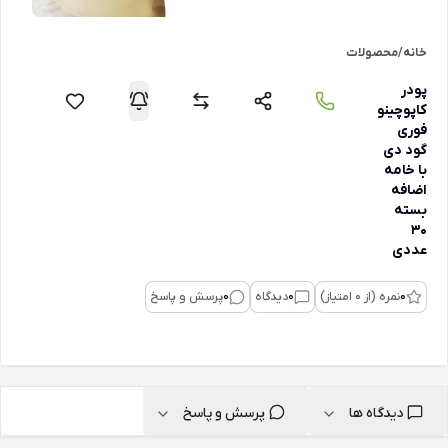
خانه
/
محصولات
پودر
کاپوچینو
فوری
گود دی
با خامه
اضافه
بسته
30
عددی
0
نمره (از 0 امتیاز)
0
دیدگاه
0
پرسش و پاسخ
دیدگاه ها
پرسش و پاسخ