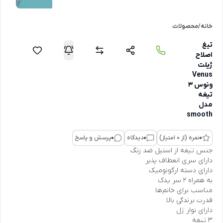
خانه
/
محصولات
تیغ
اصلاح
ژیلت
Venus
ونوس 3
تیغه
مدل
smooth
0
نمره (از 0 امتیاز)
0
دیدگاه
0
پرسش و پاسخ
جنس تیغه از استیل ضد زنگ
دارای سری انعطاف پذیر
دارای دسته ارگونومیک
به همراه 2 سر یدک
مناسب برای خانم‌ها
قدرت برندگی بالا
دارای نوار ژل
3 تیغه