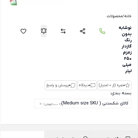
خانه
/
محصولات
نوشابه
بدون
رنگ
گازدار
زمزم
250
میلی
لیتر
0
نمره (از 0 امتیاز)
0
دیدگاه
0
پرسش و پاسخ
بسته بندی:
کالای شکستنی ( Medium size SKU)
(+ 8,000
تومان
)