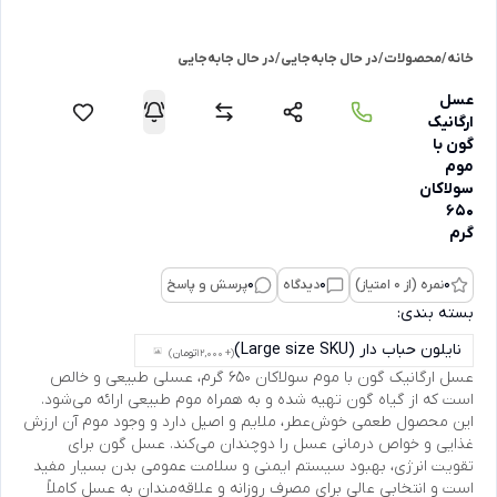
خانه
/
محصولات
/
در حال جابه‌جایی
/
در حال جابه‌جایی
عسل
ارگانیک
گون با
موم
سولاکان
650
گرم
0
نمره (از 0 امتیاز)
0
دیدگاه
0
پرسش و پاسخ
بسته بندی:
نایلون حباب دار (Large size SKU)
(+ 12,000
تومان
)
عسل ارگانیک گون با موم سولاکان 650 گرم، عسلی طبیعی و خالص
است که از گیاه گون تهیه شده و به همراه موم طبیعی ارائه می‌شود.
این محصول طعمی خوش‌عطر، ملایم و اصیل دارد و وجود موم آن ارزش
غذایی و خواص درمانی عسل را دوچندان می‌کند. عسل گون برای
تقویت انرژی، بهبود سیستم ایمنی و سلامت عمومی بدن بسیار مفید
است و انتخابی عالی برای مصرف روزانه و علاقه‌مندان به عسل کاملاً