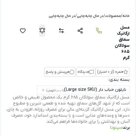
خانه
/
محصولات
/
در حال جابه‌جایی
/
در حال جابه‌جایی
عسل
ارگانیک
سماق
سولاکان
685
گرم
0
نمره (از 0 امتیاز)
0
دیدگاه
0
پرسش و پاسخ
بسته بندی:
نایلون حباب دار (Large size SKU)
(+ 12,000
تومان
)
عسل ارگانیک سماق سولاکان 685 گرم یک محصول طبیعی و خالص
است که از شهد گل‌های سماق تهیه شده و طعمی شیرین و مطبوع
دارد. این عسل ارگانیک گزینه‌ای عالی برای مصرف روزانه، افزودن به چای،
دسرها و وعده‌های غذایی است و با بسته‌بندی استاندارد خود، مصرف
آسان و بهداشتی را برای خانواده‌ها فراهم می‌کند.
برند:
سپتونا