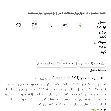
خانه
/
محصولات
/
خواروبار،تنقلات،دسر و نوشیدنی
/
میز صبحانه
عسل
ارگانیک
چهل
گیاه
سولاکان
685
گرم
0
نمره (از 0 امتیاز)
0
دیدگاه
0
پرسش و پاسخ
بسته بندی:
نایلون حباب دار (Large size SKU)
(+ 12,000
تومان
)
عسل ارگانیک چهل گیاه سولاکان 685 گرم یک محصول طبیعی و خالص
است که از شهد چهل نوع گل مختلف تهیه شده و طعمی غنی و مطبوع
دارد. این عسل ارگانیک گزینه‌ای عالی برای مصرف روزانه، افزودن به چای،
دسرها و وعده‌های غذایی است و با بسته‌بندی استاندارد خود، مصرف
آسان و بهداشتی را برای خانواده‌ها فراهم می‌کند.
برند:
سپتونا