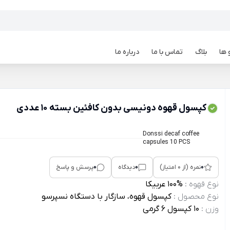
 ها
بلاگ
تماس با ما
درباره ما
کپسول قهوه دونیسی بدون کافئین بسته 10 عددی
Donssi decaf coffee
capsules 10 PCS
0
0
0
نمره (از 0 امتیاز)
دیدگاه
پرسش و پاسخ
نوع قهوه :
%100 عربیکا
نوع محصول :
کپسول قهوه، سازگار با دستگاه نسپرسو
وزن :
10 کپسول 6 گرمی