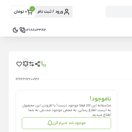
0
ورود / ثبت نام
0 تومان
021-88033812
6262382200926
ناموجود!
متاسفانه این کالا فعلا موجود نیست! با افزودن این محصول
به لیست اطلاع رسانی، به محض موجود شدنش به شما
اطلاع میدیم.
موجود شد خبرم کن