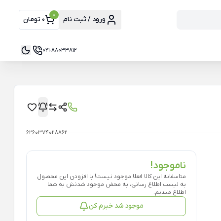
0
ورود / ثبت نام
0 تومان
021-88033812
6260374028862
ناموجود!
متاسفانه این کالا فعلا موجود نیست! با افزودن این محصول
به لیست اطلاع رسانی، به محض موجود شدنش به شما
اطلاع میدیم.
موجود شد خبرم کن