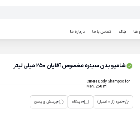
 ها
بلاگ
تماس با ما
درباره ما
شامپو بدن سینره مخصوص آقایان 250 میلی لیتر
Cinere Body Shampoo for
Men, 250 ml
0
0
0
نمره (از 0 امتیاز)
دیدگاه
پرسش و پاسخ