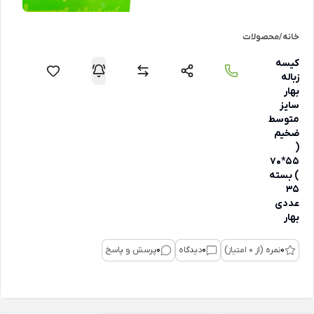
خانه
/
محصولات
کیسه
زباله
بهار
سایز
متوسط
ضخیم
(
55*70
) بسته
35
عددی
بهار
0
نمره (از 0 امتیاز)
0
دیدگاه
0
پرسش و پاسخ