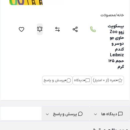
خانه
/
محصولات
بیسکویت
زوو Zoo
حاوی جو
دوسر و
گندم
Leibniz
حجم 125
گرم
0
نمره (از 0 امتیاز)
0
دیدگاه
0
پرسش و پاسخ
دیدگاه ها
پرسش و پاسخ