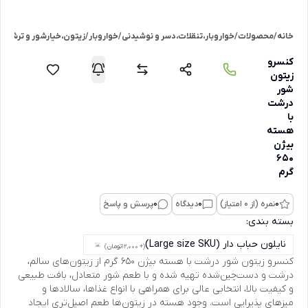
خانه
/
محصولات
/
خواروبار،تنقلات،دسر و نوشیدنی
/
خواروبار
/
زیتون،خیارشور و ترشی 
کنسرو
زیتون
شور
درشت
با
هسته
بیژن
650
گرم
0
نمره (از 0 امتیاز)
0
دیدگاه
0
پرسش و پاسخ
بسته بندی:
نایلون حباب دار (Large size SKU)
(+ 12,000
تومان
)
کنسرو زیتون شور درشت با هسته بیژن 650 گرم از زیتون‌های سالم،
درشت و دست‌چین‌شده تهیه شده و با طعم شور متعادل، بافت طبیعی
و کیفیت بالا، انتخابی عالی برای همراهی با انواع غذاها، سالادها و
میزهای پذیرایی است. وجود هسته در زیتون‌ها طعم اصیل‌تری ایجاد