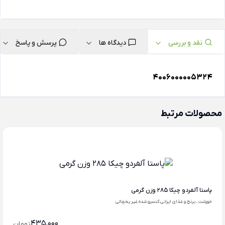
نقد و بررسی
دیدگاه ها
پرسش و پاسخ
4006000005324
محصولات مرتبط
پاستا آلفردو چیکا 285 وزن گرمی
خورشت ، برنج و غذای ایرانی کنسرو شده غیر یخچالی
435,000
تومان