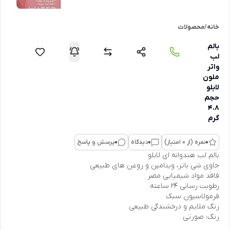
خانه
/
محصولات
بالم
لب
واتر
ملون
لابلو
حجم
4.8
گرم
0
نمره (از 0 امتیاز)
0
دیدگاه
0
پرسش و پاسخ
بالم لب هندوانه ای لابلو
حاوی شی باتر، ویتامین و روغن های طبیعی
فاقد مواد شیمیایی مضر
رطوبت رسانی 24 ساعته
فرمولاسیون سبک
رنگ ملایم و درخشندگی طبیعی
رنگ: صورتی