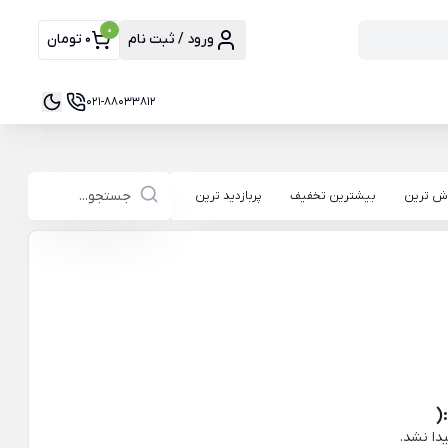
0
ورود / ثبت نام
0 تومان
021-88033812
ش ترین
بیشترین تخفیف
پربازدید ترین
(
دا نشد.