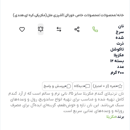
خانه
/
محصولات
/
محصولات خاص خوراکی
/
آشپزی ملل(مکزیکی،کره ای،هندی)
نان
سرخ
شده
ذرت
تاکوشل
مکزیلا
بسته 12
عدد
200 گرم
0
نمره (از 0 امتیاز)
0
دیدگاه
0
پرسش و پاسخ
نان ترتیلای گندم مکزیلا سایز 25، نانی نرم و سالم است که از آرد گندم
کامل تهیه شده و مناسب برای تهیه انواع ساندویچ، رول و وعده‌های
سبک می‌باشد. این نان تازه و خوش‌طعم، گزینه‌ای ایده‌آل برای مصرف
روزانه و وعده‌های غذایی سریع است.
برند:
مکزیلا