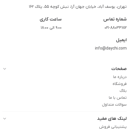
تهران، یوسف آباد، خیابان جهان آرا، نبش کوچه 55، پلاک 162
شماره تماس
ساعت کاری
021-88033812
9:00 الی 18:00
ایمیل
info@daychi.com
صفحات
درباره ما
فروشگاه
بلاگ
تماس با ما
سوالات متداول
لینک های مفید
پشتیبانی فروش