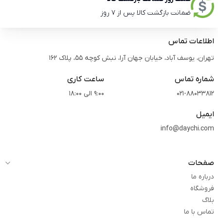
ضمانت بازگشت کالا پس از 7 روز
اطلاعات تماس
تهران، یوسف آباد، خیابان جهان آرا، نبش کوچه 55، پلاک 162
شماره تماس
ساعت کاری
021-88033812
9:00 الی 18:00
ایمیل
info@daychi.com
صفحات
درباره ما
فروشگاه
بلاگ
تماس با ما