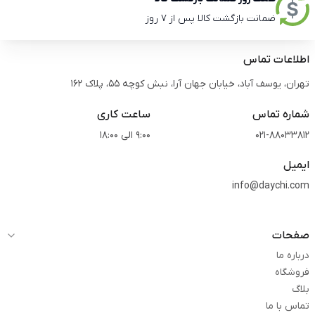
ضمانت بازگشت کالا پس از 7 روز
اطلاعات تماس
تهران، یوسف آباد، خیابان جهان آرا، نبش کوچه 55، پلاک 162
شماره تماس
ساعت کاری
021-88033812
9:00 الی 18:00
ایمیل
info@daychi.com
صفحات
درباره ما
فروشگاه
بلاگ
تماس با ما