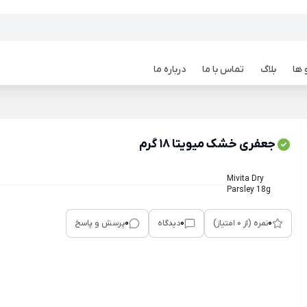
 ها
بلاگ
تماس با ما
درباره ما
جعفری خشک میویتا 18 گرم
Mivita Dry
Parsley 18g
0
0
0
نمره (از 0 امتیاز)
دیدگاه
پرسش و پاسخ