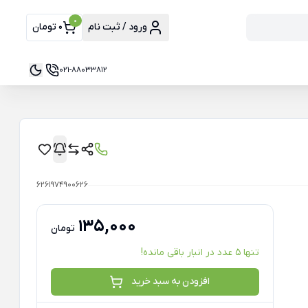
0
ورود / ثبت نام
0 تومان
021-88033812
6261974900626
135,000
تومان
تنها 5 عدد در انبار باقی مانده!
افزودن به سبد خرید