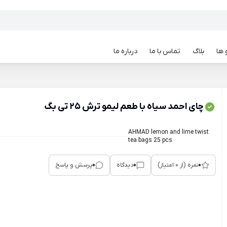
 ها
بلاگ
تماس با ما
درباره ما
چای احمد سیاه با طعم لیمو ترش 25 تی بگ
AHMAD lemon and lime twist
tea bags 25 pcs
0
0
0
نمره (از 0 امتیاز)
دیدگاه
پرسش و پاسخ