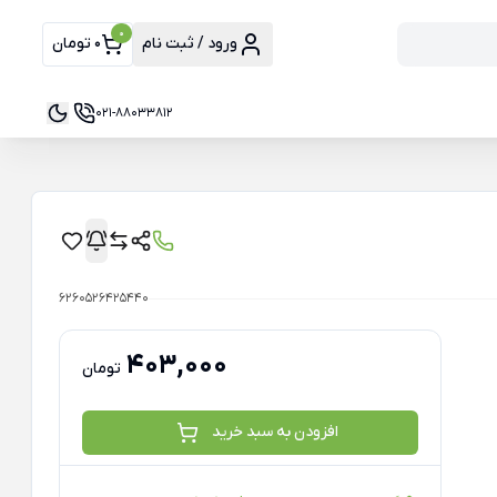
0
ورود / ثبت نام
0 تومان
021-88033812
6260526425440
403,000
تومان
افزودن به سبد خرید