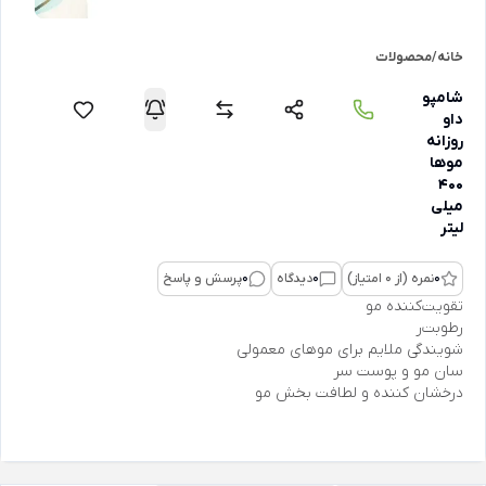
خانه
/
محصولات
شامپو
داو
روزانه
موها
400
میلی
لیتر
0
نمره (از 0 امتیاز)
0
دیدگاه
0
پرسش و پاسخ
تقویت‌کننده مو
رطوبت‌ر
شویندگی ملایم برای موهای معمولی
سان مو و پوست سر
درخشان کننده و لطافت ‌بخش مو