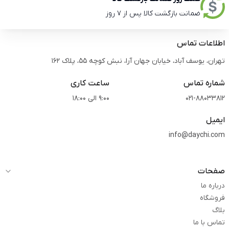
ضمانت بازگشت کالا پس از 7 روز
اطلاعات تماس
تهران، یوسف آباد، خیابان جهان آرا، نبش کوچه 55، پلاک 162
شماره تماس
ساعت کاری
021-88033812
9:00 الی 18:00
ایمیل
info@daychi.com
صفحات
درباره ما
فروشگاه
بلاگ
تماس با ما