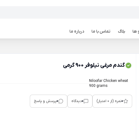
 ها
بلاگ
تماس با ما
درباره ما
گندم مرغی نیلوفر 900 گرمی
Niloofar Chicken wheat
900 grams
0
0
0
نمره (از 0 امتیاز)
دیدگاه
پرسش و پاسخ