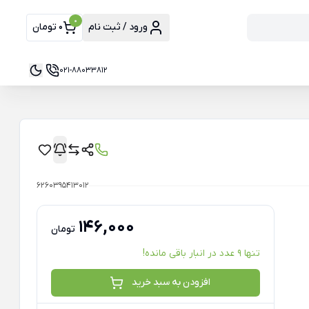
0
ورود / ثبت نام
0 تومان
021-88033812
6260395413012
146,000
تومان
تنها 9 عدد در انبار باقی مانده!
افزودن به سبد خرید