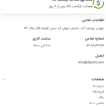
ضمانت بازگشت کالا پس از 7 روز
اطلاعات تماس
تهران، یوسف آباد، خیابان جهان آرا، نبش کوچه 55، پلاک 162
شماره تماس
ساعت کاری
021-88033812
9:00 الی 18:00
ایمیل
info@daychi.com
صفحات
درباره ما
فروشگاه
بلاگ
تماس با ما