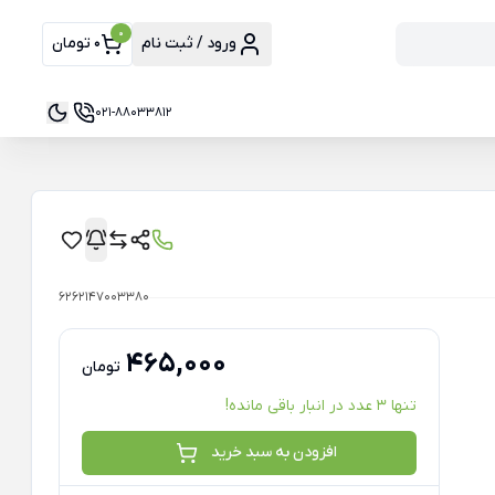
0
ورود / ثبت نام
0 تومان
021-88033812
6262147003380
465,000
تومان
تنها 3 عدد در انبار باقی مانده!
افزودن به سبد خرید