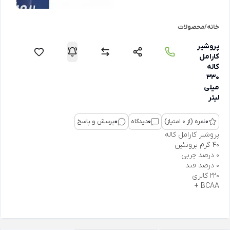
خانه
/
محصولات
پروشیر
کارامل
کاله
330
میلی
لیتر
0
نمره (از 0 امتیاز)
0
دیدگاه
0
پرسش و پاسخ
پروشیر کارامل کاله
40 گرم پروتئین
0 درصد چربی
0 درصد قند
220 کالری
BCAA +