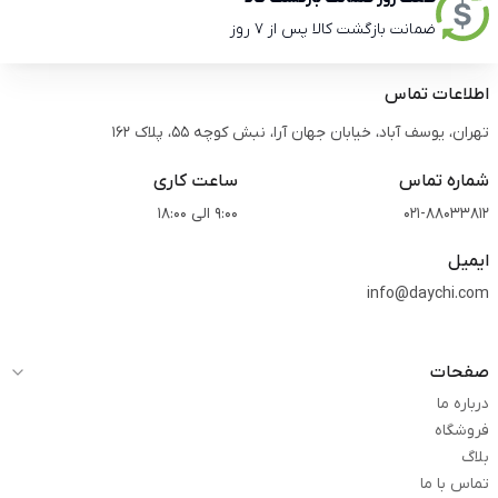
ضمانت بازگشت کالا پس از 7 روز
اطلاعات تماس
تهران، یوسف آباد، خیابان جهان آرا، نبش کوچه 55، پلاک 162
شماره تماس
ساعت کاری
021-88033812
9:00 الی 18:00
ایمیل
info@daychi.com
صفحات
درباره ما
فروشگاه
بلاگ
تماس با ما