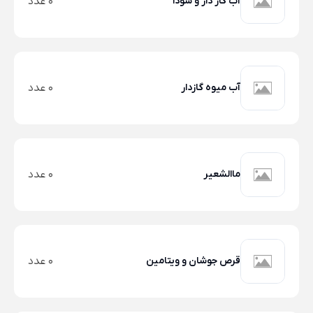
آب گاز دار و سودا
0 عدد
آب میوه گازدار
0 عدد
ماالشعیر
0 عدد
قرص جوشان و ویتامین
0 عدد