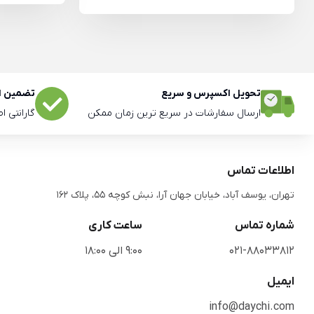
تحویل اکسپرس و سریع
تضمین اص
ارسال سفارشات در سریع ترین زمان ممکن
گارانتی ا
اطلاعات تماس
تهران، یوسف آباد، خیابان جهان آرا، نبش کوچه 55، پلاک 162
شماره تماس
ساعت کاری
021-88033812
9:00 الی 18:00
ایمیل
info@daychi.com