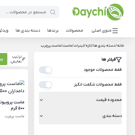
منوی اصلی
محصولات
برندها
دسته بندی ها
ویدئو
خانه
/
دسته بندی ها
/
تازه
/
لبنیات
/
ماست
/
ماست پرچرب
ترتیب
فیلتر ها
پی
نمایش:
فقط محصولات موجود
فقط محصولات شگفت انگیز
محدوده قیمت
ماست پروبیوتی
500 گرم
دسته بندی
ماست پرچرب