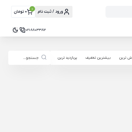
0
ورود / ثبت نام
0 تومان
021-88033812
ش ترین
بیشترین تخفیف
پربازدید ترین