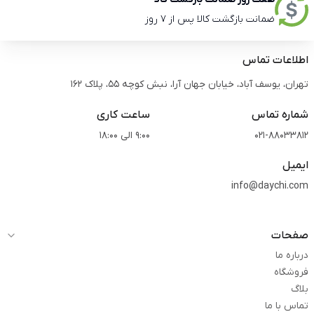
ضمانت بازگشت کالا پس از 7 روز
اطلاعات تماس
تهران، یوسف آباد، خیابان جهان آرا، نبش کوچه 55، پلاک 162
شماره تماس
ساعت کاری
021-88033812
9:00 الی 18:00
ایمیل
info@daychi.com
صفحات
درباره ما
فروشگاه
بلاگ
تماس با ما