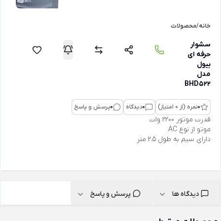
خانه
/
محصولات
سشوار
حرفه ای
بیول
مدل
BHD522
0
نمره (از 0 امتیاز)
0
دیدگاه
0
پرسش و پاسخ
قدرت موتور 2200 وات
موتو از نوع AC
دارای سیم به طول 2.5 متر
دیدگاه ها
پرسش و پاسخ