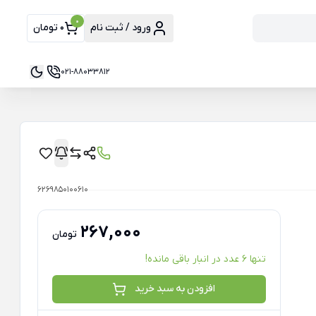
0
ورود / ثبت نام
0 تومان
021-88033812
6269850100610
267,000
تومان
تنها 6 عدد در انبار باقی مانده!
افزودن به سبد خرید