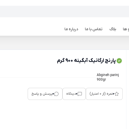
 ها
بلاگ
تماس با ما
درباره ما
پارنج ارگانیک آبگینه 900 گرم
Abgineh parinj
900gr
0
0
0
نمره (از 0 امتیاز)
دیدگاه
پرسش و پاسخ