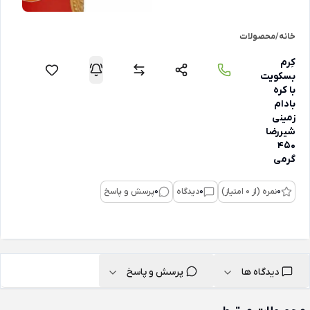
خانه
/
محصولات
کِرم
بسکویت
با کره
بادام
زمینی
شیررضا
450
گرمی
0
نمره (از 0 امتیاز)
0
دیدگاه
0
پرسش و پاسخ
دیدگاه ها
پرسش و پاسخ