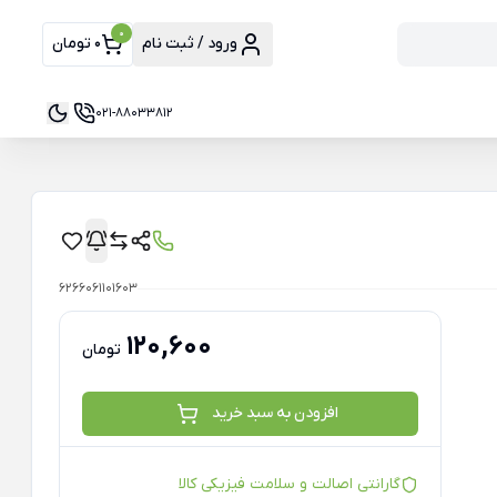
0
ورود / ثبت نام
0 تومان
021-88033812
6266061101603
120,600
تومان
افزودن به سبد خرید
گارانتی اصالت و سلامت فیزیکی کالا