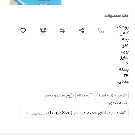
خانه
/
محصولات
پوشک
کامل
بچه
مای
بیبی
سایز
6
بسته
24
عددی
0
نمره (از 0 امتیاز)
0
دیدگاه
0
پرسش و پاسخ
بسته بندی:
آماده‌سازی کالای حجیم در انبار (Large Size)
(+ 65,000
تومان
)