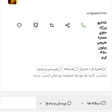
خانه
/
محصولات
شامپو
پرژک
حاوی
عصاره
طبیعی
زیتون
450
گرم
0
نمره (از 0 امتیاز)
0
دیدگاه
0
پرسش و پاسخ
مناسب کلیه ها مو ها خصوصا مو های آسیب دیده
دیدگاه ها
پرسش و پاسخ