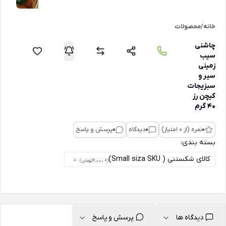
خانه
/
محصولات
چاشنی
سیب
زمینی
سیر و
سبزیجات
کیچن رز
40 گرم
0
نمره (از 0 امتیاز)
0
دیدگاه
0
پرسش و پاسخ
بسته بندی:
کالای شکستنی ( Small siza SKU)
(+ 4,000
تومان
)
دیدگاه ها
پرسش و پاسخ