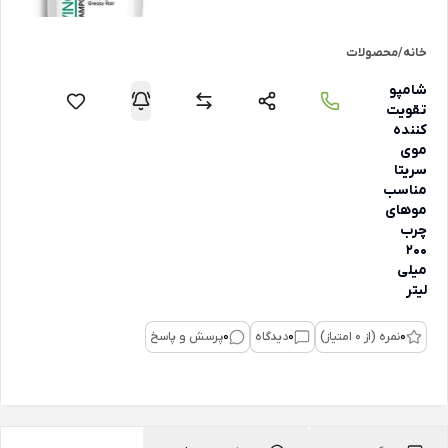
خانه
/
محصولات
شامپو
تقویت
کننده
موی
سریتا
مناسب
موهای
چرب
200
میلی
لیتر
0
نمره (از 0 امتیاز)
0
دیدگاه
0
پرسش و پاسخ