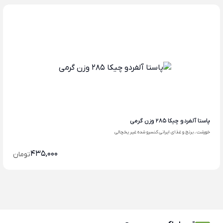
پاستا آلفردو چیکا 285 وزن گرمی
خورشت ، برنج و غذای ایرانی کنسرو شده غیر یخچالی
435,000
تومان