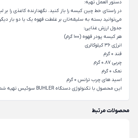
دستور العمل تهیه:
می‌توانید بسته به سلیقه‌تان بر غلطت قهوه یک یا دو بار دیگر تکرار کنید (155-180 میلی لیتر). قهوه‌تان آماد
جدول ارزش غذایی:
هر کیسه پودر قهوه (100 گرم)
انرژی 36 کیلوکالری
قند 0 گرم
چربی 0.87 گرم
نمک 0 گرم
اسید های چرب ترانس 0 گرم
این محصول با تکنولوژی دستگاه BUHLER سوئیس تهیه شده است
محصولات مرتبط