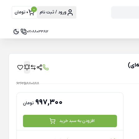
0
ورود / ثبت نام
0 تومان
021-88033812
6262518801188
997,300
تومان
افزودن به سبد خرید