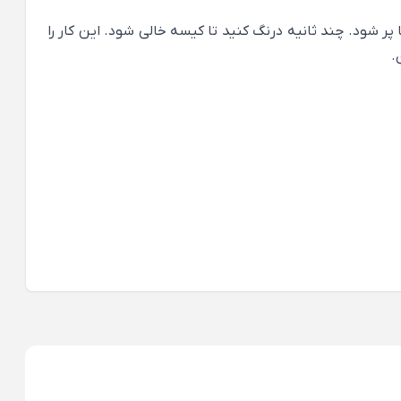
 را بر لبه‌ی ماگ قرار دهید. به آرامی آب داغ حدود 90C را درون کیسه بریزید تا پر شود. چند ثانیه درنگ کنید تا کیسه خالی شود. این کار را