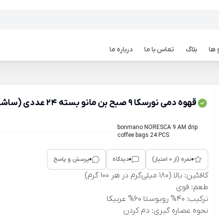
 ها
بلاگ
تماس با ما
درباره ما
قهوه دمی نورسکا 9 صبح بن مانو بسته 24 عددی (ساشه‌ای)
bonmano NORESCA 9 AM drip
coffee bags 24 PCS
0
0
0
نمره (از 0 امتیاز)
دیدگاه
پرسش و پاسخ
کافئین: بالا (180 میلی‌گرم در هر 100 گرم)
طعم: قوی
ترکیب: 40% روبوستا 60% عربیکا
نحوه عصاره گیری: دم کردن