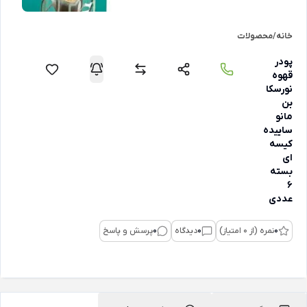
خانه
/
محصولات
پودر
قهوه
نورسکا
بن
مانو
ساییده
کیسه
ای
بسته
6
عددی
0
نمره (از 0 امتیاز)
0
دیدگاه
0
پرسش و پاسخ