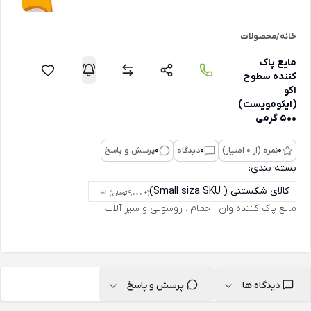
خانه
/
محصولات
مایع پاک
کننده سطوح
اکو
(ایکومویست)
500 گرمی
0
نمره (از 0 امتیاز)
0
دیدگاه
0
پرسش و پاسخ
بسته بندی:
کالای شکستنی ( Small siza SKU)
(+ 4,000
تومان
)
مایع پاک کننده وان . حمام . روشویی و شیر آلات
دیدگاه ها
پرسش و پاسخ