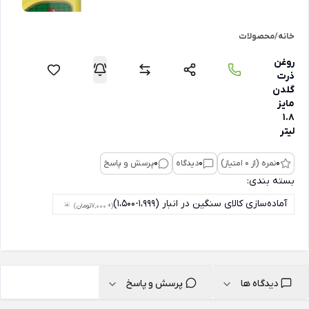
خانه
/
محصولات
روغن
ذرت
گلدن
مایز
1.8
لیتر
0
نمره (از 0 امتیاز)
0
دیدگاه
0
پرسش و پاسخ
بسته بندی:
آماده‌سازی کالای سنگین در انبار (1،999-1،500)
(+ 7,000
تومان
)
دیدگاه ها
پرسش و پاسخ