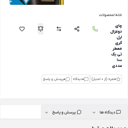
خانه
/
محصولات
چای
دوغزال
ارل
گری
معطر
تی بگ
100
عددی
0
نمره (از 0 امتیاز)
0
دیدگاه
0
پرسش و پاسخ
دیدگاه ها
پرسش و پاسخ