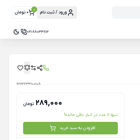
0
ورود / ثبت نام
0 تومان
021-88033812
6262233100108
289,000
تومان
تنها 8 عدد در انبار باقی مانده!
افزودن به سبد خرید