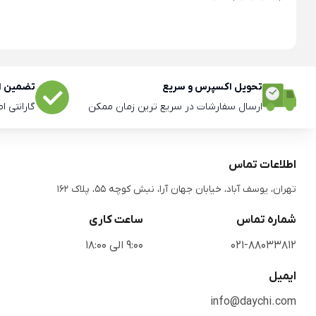
تحویل اکسپرس و سریع
تضمین اص
ارسال سفارشات در سریع ترین زمان ممکن
گارانتی ا
اطلاعات تماس
تهران، یوسف آباد، خیابان جهان آرا، نبش کوچه 55، پلاک 162
شماره تماس
ساعت کاری
021-88033812
9:00 الی 18:00
ایمیل
info@daychi.com