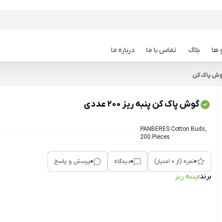
 ها
بلاگ
تماس با ما
درباره ما
گوش پاک کن
گوش پاک کن پنبه ریز 200 عددی
PANBERES Cotton Buds,
200 Pieces
0
0
0
نمره (از 0 امتیاز)
دیدگاه
پرسش و پاسخ
برند:
پنبه ریز