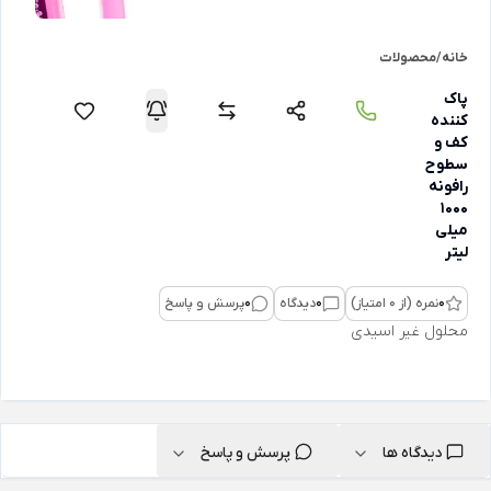
خانه
/
محصولات
پاک
کننده
کف و
سطوح
رافونه
1000
میلی
لیتر
0
نمره (از 0 امتیاز)
0
دیدگاه
0
پرسش و پاسخ
محلول غیر اسیدی
دیدگاه ها
پرسش و پاسخ