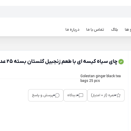
 ها
بلاگ
تماس با ما
درباره ما
چای سیاه کیسه ای با طعم زنجبیل گلستان بسته 25 عددی
Golestan ginger black tea
bags 25 pcs
0
0
0
نمره (از 0 امتیاز)
دیدگاه
پرسش و پاسخ