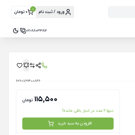
0
ورود / ثبت نام
0 تومان
021-88033812
6260769400846
115,500
تومان
تنها 2 عدد در انبار باقی مانده!
افزودن به سبد خرید