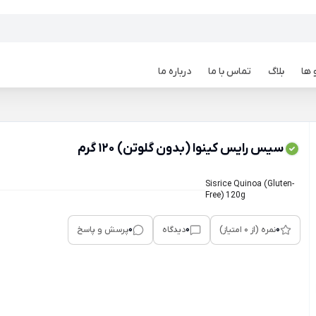
 ها
بلاگ
تماس با ما
درباره ما
سیس رایس کینوا (بدون گلوتن) 120 گرم
Sisrice Quinoa (Gluten-
Free) 120g
0
0
0
نمره (از 0 امتیاز)
دیدگاه
پرسش و پاسخ