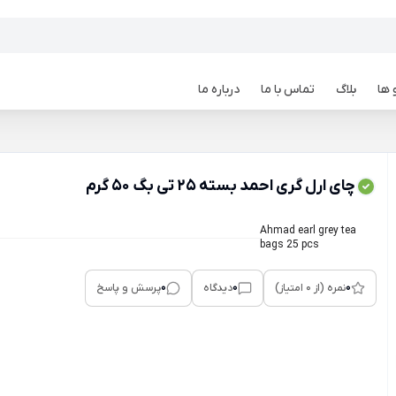
 ها
بلاگ
تماس با ما
درباره ما
چای ارل گری احمد بسته 25 تی بگ 50 گرم
Ahmad earl grey tea
bags 25 pcs
0
0
0
نمره (از 0 امتیاز)
دیدگاه
پرسش و پاسخ