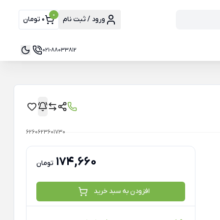
0
ورود / ثبت نام
0 تومان
021-88033812
6260623601730
174,660
تومان
افزودن به سبد خرید