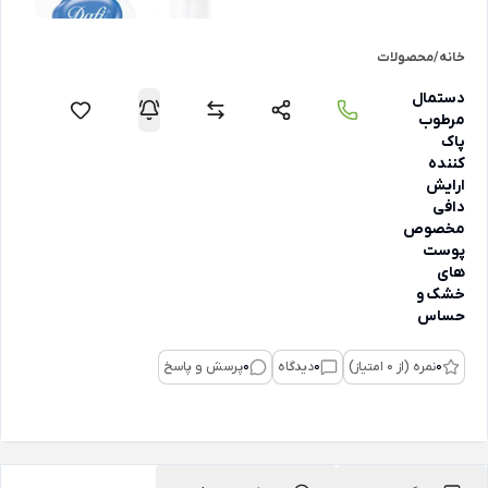
خانه
/
محصولات
دستمال
مرطوب
پاک
کننده
ارایش
دافی
مخصوص
پوست
های
خشک و
حساس
0
نمره (از 0 امتیاز)
0
دیدگاه
0
پرسش و پاسخ